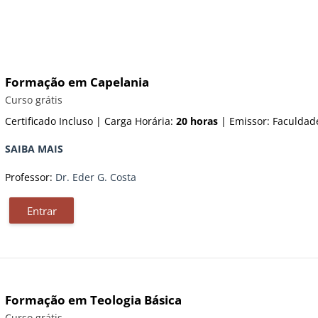
Formação em Capelania
Categoria do curso
Curso grátis
Certificado Incluso | Carga Horária:
20 horas
| Emissor: Faculda
SAIBA MAIS
Professor:
Dr. Eder G. Costa
Entrar
Formação em Teologia Básica
Categoria do curso
Curso grátis