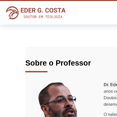
Ir para o conteúdo principal
PSICOTERAPIA
Blocos
Sobre o Professor
Dr. Ed
anos co
Doutor
desenv
O méto