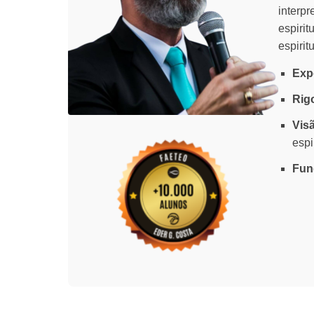
interpr
espiri
espirit
Expe
Rig
Vis
espi
Fun