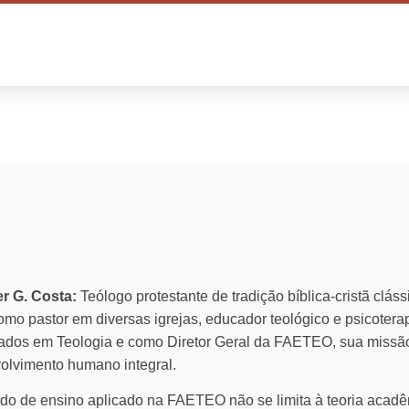
CURSOS GRÁTIS
LIVROS
er G. Costa:
Teólogo protestante de tradição bíblica-cristã clás
mo pastor em diversas igrejas, educador teológico e psicotera
ados em Teologia e como Diretor Geral da FAETEO, sua missão
olvimento humano integral.
do de ensino aplicado na FAETEO não se limita à teoria acadêm